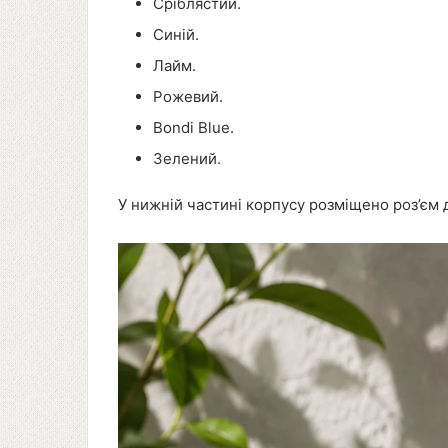
Сріблястий.
Синій.
Лайм.
Рожевий.
Bondi Blue.
Зелений.
У нижній частині корпусу розміщено роз’єм 