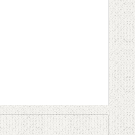
l
Print