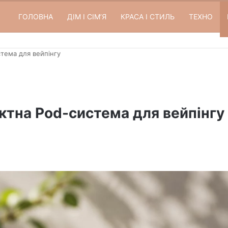
ГОЛОВНА
ДІМ І СІМʼЯ
КРАСА І СТИЛЬ
ТЕХНО
тема для вейпінгу
ктна Pod-система для вейпінгу
terest
Reddit
Messenger
Share via Email
Print