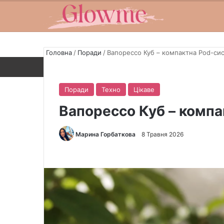
Головна
/
Поради
/
Вапорессо Куб – компактна Pod-сис
Поради
Техно
Цікаве
Вапорессо Куб – компа
Марина Горбаткова
S
8 Травня 2026
e
n
Facebook
X
LinkedIn
Pin
d
a
n
e
m