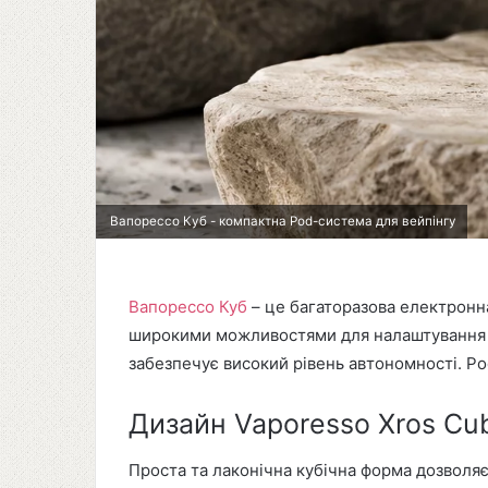
Вапорессо Куб - компактна Pod-система для вейпінгу
Вапорессо Куб
– це багаторазова електронна
широкими можливостями для налаштування о
забезпечує високий рівень автономності. Po
Дизайн Vaporesso Xros Cu
Проста та лаконічна кубічна форма дозволяє