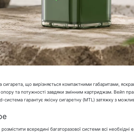
 сигарета, що вирізняється компактними габаритами, яскра
пору та потужності завдяки змінним картриджам. Вейп прац
d-система гарантує якісну сигаретну (MTL) затяжку з можли
be
 розмістити всередині багаторазової системи всі необхідні