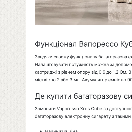
Функціонал Вапорессо Ку
Завдяки своєму функціоналу багаторазова е
Налаштовувати потужність можна за допомого
картриджі з рівнем опору від 0,6 до 1,2 Ом
місткістю 2 або 3 мл. Акумулятор ємністю 9
Де купити багаторазову с
Замовити Vaporesso Xros Cube за доступною
багаторазову електронну сигарету з такими
Найнижча ціна.