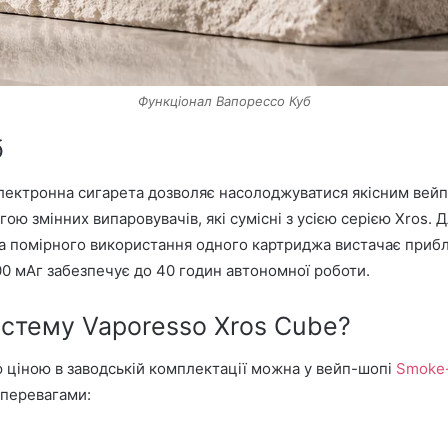
Функціонал Вапорессо Куб
б
лектронна сигарета дозволяє насолоджуватися якісним вейп
ю змінних випаровувачів, які сумісні з усією серією Xros.
. За помірного використання одного картриджа вистачає прибл
00 мАг забезпечує до 40 годин автономної роботи.
истему Vaporesso Xros Cube?
 ціною в заводській комплектації можна у вейп-шопі
Smoke
 перевагами: