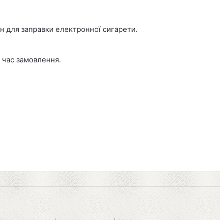
н для заправки електронної сигарети.
 час замовлення.
dIn
Pinterest
Reddit
Messenger
Share via Emai