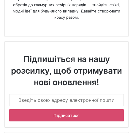
образів до гламурних вечірніх нарядів — знайдіть свіжі,
модні ідеї для будь-якого випадку. Давайте створювати
красу разом.
We
bsi
te
Підпишіться на нашу
розсилку, щоб отримувати
нові оновлення!
В
в
е
д
і
т