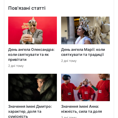
ь
с
Пов'язані статті
в
о
ю
а
д
р
е
День ангела Олександра:
День ангела Марії: коли
с
коли святкувати та як
святкувати та традиції
у
привітати
2 дні тому
е
2 дні тому
л
е
к
т
р
о
н
Значення імені Дмитро:
Значення імені Анна:
н
характер, доля та
ніжність, сила та доля
о
сумісність
ї
2 дні тому