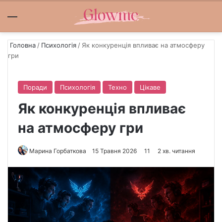
Меню
S
Головна
/
Психологія
/
Як конкуренція впливає на атмосферу
гри
Поради
Психологія
Техно
Цікаве
Як конкуренція впливає
на атмосферу гри
Марина Горбаткова
S
15 Травня 2026
11
2 хв. читання
e
n
d
a
n