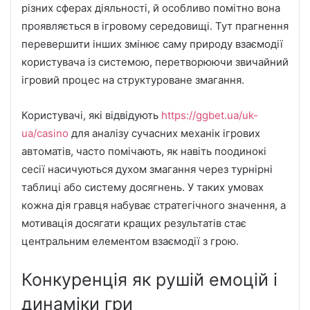
різних сферах діяльності, й особливо помітно вона
проявляється в ігровому середовищі. Тут прагнення
перевершити інших змінює саму природу взаємодії
користувача із системою, перетворюючи звичайний
ігровий процес на структуроване змагання.
Користувачі, які відвідують
https://ggbet.ua/uk-
ua/casino
для аналізу сучасних механік ігрових
автоматів, часто помічають, як навіть поодинокі
сесії насичуються духом змагання через турнірні
таблиці або систему досягнень. У таких умовах
кожна дія гравця набуває стратегічного значення, а
мотивація досягати кращих результатів стає
центральним елементом взаємодії з грою.
Конкуренція як рушій емоцій і
динаміки гри