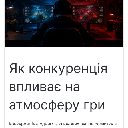
e
m
a
i
l
Як конкуренція
впливає на
атмосферу гри
Конкуренція є одним із ключових рушіїв розвитку в